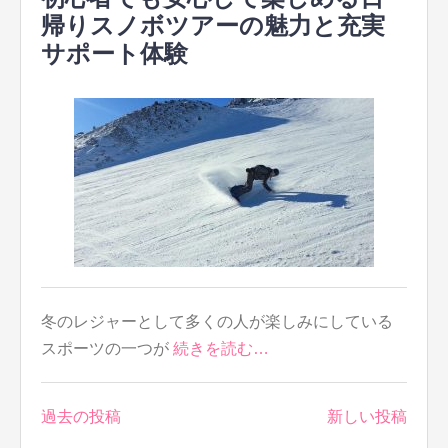
帰りスノボツアーの魅力と充実
サポート体験
冬のレジャーとして多くの人が楽しみにしている
スポーツの一つが
続きを読む…
投
過去の投稿
新しい投稿
稿