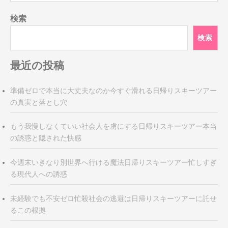
ナ
検索
ビ
ゲ
検索
ー
シ
最近の投稿
ョ
ン
準備ゼロで本当に大丈夫なのか今すぐ滑れる日帰りスキーツアー
の真実と落とし穴
もう我慢しなくていい社会人を虜にする日帰りスキーツアー本当
の誘惑と隠された快感
今週末いきなり別世界へ行ける魔法日帰りスキーツアー忙しすぎ
る現代人への誘惑
未経験でも不安ゼロ忙殺社会の逃避は日帰りスキーツアーに託せ
るこの根拠