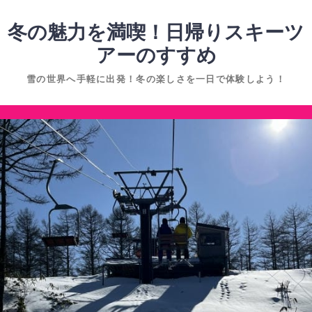
コ
ン
冬の魅力を満喫！日帰りスキーツ
テ
アーのすすめ
ン
雪の世界へ手軽に出発！冬の楽しさを一日で体験しよう！
ツ
へ
コ
ス
ン
キ
テ
ッ
ン
プ
ツ
へ
ス
キ
ッ
プ