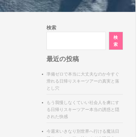
検索
検
索
最近の投稿
準備ゼロで本当に大丈夫なのか今すぐ
滑れる日帰りスキーツアーの真実と落
とし穴
もう我慢しなくていい社会人を虜にす
る日帰りスキーツアー本当の誘惑と隠
された快感
今週末いきなり別世界へ行ける魔法日