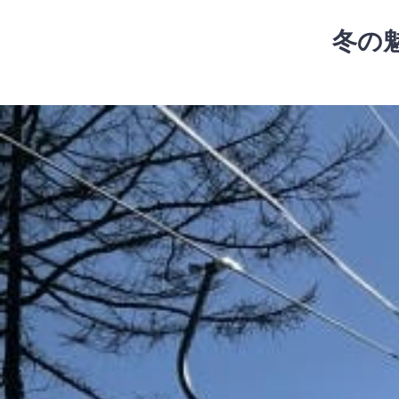
コ
ン
冬の
テ
ン
ツ
コ
へ
ン
ス
テ
キ
ン
ッ
ツ
プ
へ
ス
キ
ッ
プ