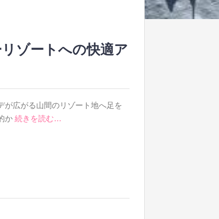
ーリゾートへの快適ア
デが広がる山間のリゾート地へ足を
的か
続きを読む…