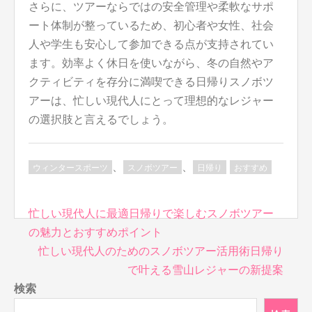
さらに、ツアーならではの安全管理や柔軟なサポ
ート体制が整っているため、初心者や女性、社会
人や学生も安心して参加できる点が支持されてい
ます。効率よく休日を使いながら、冬の自然やア
クティビティを存分に満喫できる日帰りスノボツ
アーは、忙しい現代人にとって理想的なレジャー
の選択肢と言えるでしょう。
、
、
ウィンタースポーツ
スノボツアー
日帰り
おすすめ
投
忙しい現代人に最適日帰りで楽しむスノボツアー
稿
の魅力とおすすめポイント
ナ
忙しい現代人のためのスノボツアー活用術日帰り
ビ
で叶える雪山レジャーの新提案
ゲ
検索
ー