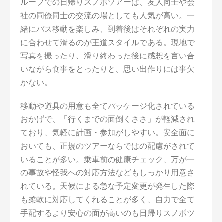
ループでの日帰りスノボツアーは、友人同士や会
社の同僚同士の交流の場としても人気が高い。一
緒にバス移動を楽しみ、到着後はそれぞれの実力
に合わせて滑るのが王道スタイルである。現地で
写真を撮ったり、滑り終わった後に感想を言い合
いながら食事をとったりと、思い出作りには事欠
かない。
移動や道具の用意も全てパッケージ化されている
おかげで、「行くまでの面倒くささ」が軽減され
ており、気軽に計画・参加がしやすい。安全面に
おいても、正規のツアーならではの配慮がされて
いることが多い。乗車前の健康チェック、万が一
の事故や怪我への対応方法などもしっかり用意さ
れている。天候による急な予定変更が発生した際
も柔軟に対応してくれることが多く、自力で全て
手配するより安心の面が高いのも日帰りスノボツ