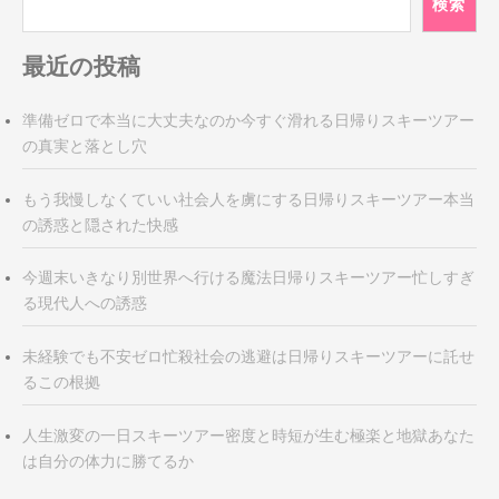
シ
検索
ョ
ン
最近の投稿
準備ゼロで本当に大丈夫なのか今すぐ滑れる日帰りスキーツアー
の真実と落とし穴
もう我慢しなくていい社会人を虜にする日帰りスキーツアー本当
の誘惑と隠された快感
今週末いきなり別世界へ行ける魔法日帰りスキーツアー忙しすぎ
る現代人への誘惑
未経験でも不安ゼロ忙殺社会の逃避は日帰りスキーツアーに託せ
るこの根拠
人生激変の一日スキーツアー密度と時短が生む極楽と地獄あなた
は自分の体力に勝てるか