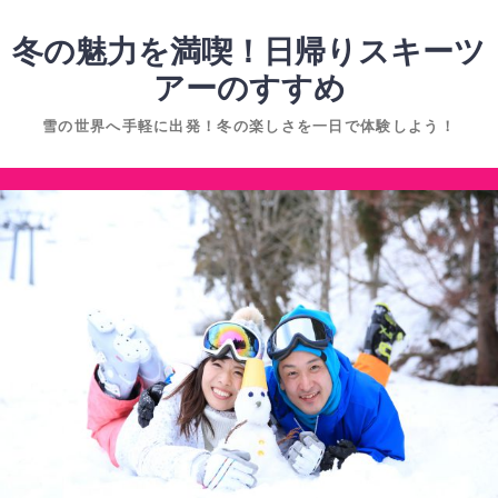
コ
ン
冬の魅力を満喫！日帰りスキーツ
テ
アーのすすめ
ン
雪の世界へ手軽に出発！冬の楽しさを一日で体験しよう！
ツ
へ
コ
ス
ン
キ
テ
ッ
ン
プ
ツ
へ
ス
キ
ッ
プ