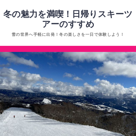
コ
ン
冬の魅力を満喫！日帰りスキーツ
テ
アーのすすめ
ン
雪の世界へ手軽に出発！冬の楽しさを一日で体験しよう！
ツ
へ
コ
ス
ン
キ
テ
ッ
ン
プ
ツ
へ
ス
キ
ッ
プ