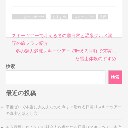
、
、
ウィンタースポーツ
おすすめ
スキーツアー
旅行
投
スキーツアーで叶える冬の非日常と温泉グルメ満
稿
喫の旅プラン紹介
ナ
冬の魅力満載スキーツアーで叶える手軽で充実し
ビ
た雪山体験のすすめ
ゲ
検索
ー
シ
検索
ョ
ン
最近の投稿
準備ゼロで本当に大丈夫なのか今すぐ滑れる日帰りスキーツアー
の真実と落とし穴
もう我慢しなくていい社会人を虜にする日帰りスキーツアー本当