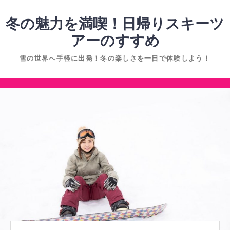
コ
ン
冬の魅力を満喫！日帰りスキーツ
テ
アーのすすめ
ン
雪の世界へ手軽に出発！冬の楽しさを一日で体験しよう！
ツ
へ
コ
ス
ン
キ
テ
ッ
ン
プ
ツ
へ
ス
キ
ッ
プ