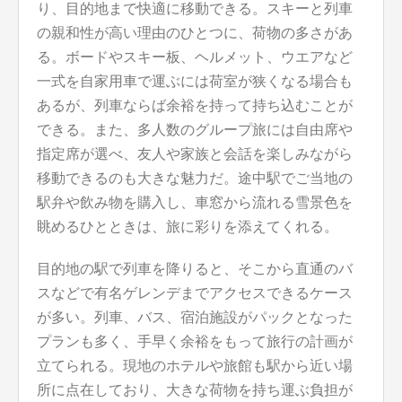
り、目的地まで快適に移動できる。スキーと列車
の親和性が高い理由のひとつに、荷物の多さがあ
る。ボードやスキー板、ヘルメット、ウエアなど
一式を自家用車で運ぶには荷室が狭くなる場合も
あるが、列車ならば余裕を持って持ち込むことが
できる。また、多人数のグループ旅には自由席や
指定席が選べ、友人や家族と会話を楽しみながら
移動できるのも大きな魅力だ。途中駅でご当地の
駅弁や飲み物を購入し、車窓から流れる雪景色を
眺めるひとときは、旅に彩りを添えてくれる。
目的地の駅で列車を降りると、そこから直通のバ
スなどで有名ゲレンデまでアクセスできるケース
が多い。列車、バス、宿泊施設がパックとなった
プランも多く、手早く余裕をもって旅行の計画が
立てられる。現地のホテルや旅館も駅から近い場
所に点在しており、大きな荷物を持ち運ぶ負担が