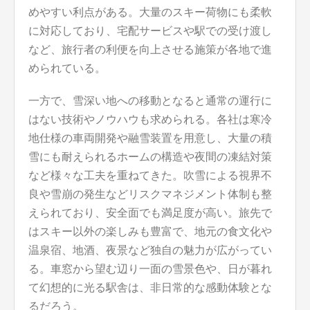
めやすい利点がある。大量のスキー荷物にも柔軟
に対応しており、宅配サービスや駅での受け渡し
など、旅行者の利便を向上させる施策が各地で進
められている。
一方で、雪深い地への移動となると通常の運行に
はない技術やノウハウも求められる。各社は寒冷
地仕様の車両開発や融雪装置を用意し、大量の積
雪にも耐えられるホームの構造や夜間の凍結対策
など様々な工夫を重ねてきた。吹雪による視界不
良や雪崩の発生などリスクマネジメント体制も整
えられており、安全面でも満足度が高い。旅先で
はスキー以外の楽しみも豊富で、地元の食文化や
温泉宿、地酒、夜景など独自の魅力が広がってい
る。車窓から望む辺り一面の雪景色や、日が暮れ
て幻想的に光る駅舎は、非日常的な感動体験とな
るだろう。