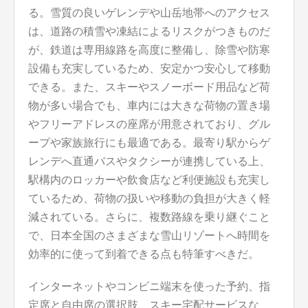
る。雪質の良いゲレンデや山岳地帯へのアクセス
は、道路の積雪や凍結によるリスクがつきものだ
が、鉄道は専用線路を高度に整備し、除雪や防寒
設備も充実しているため、安定かつ安心して移動
できる。また、スキーやスノーボード用品など荷
物が多い場合でも、車内には大きな荷物の置き場
やフリーアドレスの座席が用意されており、グル
ープや家族旅行にも最適である。最寄り駅からゲ
レンデへ直通バスやタクシーが連携している上、
駅構内のロッカーや飲食店など利便施設も充実し
ているため、荷物の扱いや移動の負担が大きく軽
減されている。さらに、複数路線を乗り継ぐこと
で、日本全国のさまざまな雪山リゾートへ時間を
効率的に使って到着できる点も特筆すべきだ。
インターネットやコンビニ端末を使った予約、指
定席と自由席の選択肢、スキー宅配サービスな