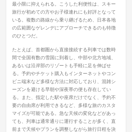
最小限に抑えられる。こうした利便性は、スキー
旅行が初めての方やお子様連れにも好評となって
いる。複数の路線から乗り継げるため、日本各地
の広範囲なゲレンデにアプローチできるのも特徴
のひとつだ。
たとえば、首都圏から直接接続する列車では数時
間で全国有数の雪国に到着し、中部や北方地域、
あるいは沿岸部のリゾートも手軽に足を伸ばせ
る。予約やチケット購入もインターネットやコン
ビニ端末など多様な方法に対応しており、混雑シ
ーズンを避ける早朝や深夜帯の便も存在してい
る。また、指定した駅や座席だけでなく、予約不
要の自由席が利用できるなど、多様な旅のカスタ
マイズが可能である。急な天候の変化などがあっ
ても、列車は通常通りに運行することが多く、直
前まで天候やプランを調整しながら旅行日程を決