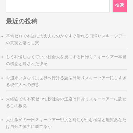
シ
検索
ョ
ン
最近の投稿
準備ゼロで本当に大丈夫なのか今すぐ滑れる日帰りスキーツアー
の真実と落とし穴
もう我慢しなくていい社会人を虜にする日帰りスキーツアー本当
の誘惑と隠された快感
今週末いきなり別世界へ行ける魔法日帰りスキーツアー忙しすぎ
る現代人への誘惑
未経験でも不安ゼロ忙殺社会の逃避は日帰りスキーツアーに託せ
るこの根拠
人生激変の一日スキーツアー密度と時短が生む極楽と地獄あなた
は自分の体力に勝てるか