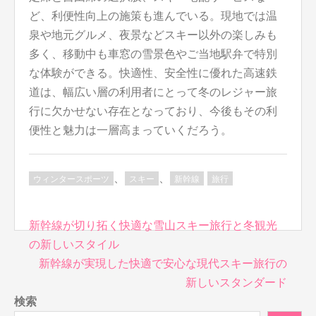
ど、利便性向上の施策も進んでいる。現地では温
泉や地元グルメ、夜景などスキー以外の楽しみも
多く、移動中も車窓の雪景色やご当地駅弁で特別
な体験ができる。快適性、安全性に優れた高速鉄
道は、幅広い層の利用者にとって冬のレジャー旅
行に欠かせない存在となっており、今後もその利
便性と魅力は一層高まっていくだろう。
、
、
ウィンタースポーツ
スキー
新幹線
旅行
投
新幹線が切り拓く快適な雪山スキー旅行と冬観光
稿
の新しいスタイル
ナ
新幹線が実現した快適で安心な現代スキー旅行の
ビ
新しいスタンダード
ゲ
検索
ー